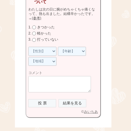
ついて
わたしは次の日に腕がめちゃくちゃ痛くな
って、熱も出ました。結構辛かったです。
→
(参考)
きつかった
軽かった
打っていない
コメント
©
みいちあ