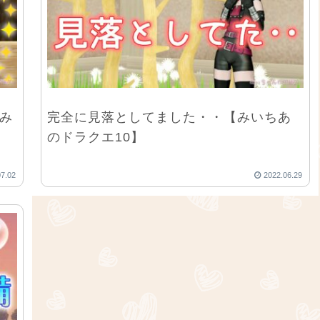
み
完全に見落としてました・・【みいちあ
のドラクエ10】
07.02
2022.06.29