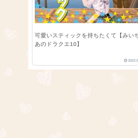
可愛いスティックを持ちたくて【みい
あのドラクエ10】
2022.