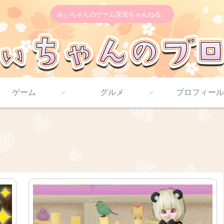
みぃちゃんのゲーム実況ちゃんねる。
ゲーム
グルメ
プロフィール