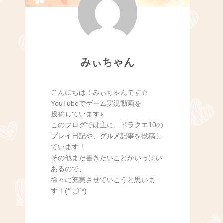
みぃちゃん
こんにちは！みぃちゃんです☆
YouTubeでゲーム実況動画を
投稿しています♪
このブログでは主に、ドラクエ10の
プレイ日記や、グルメ記事を投稿し
ています！
その他まだ書きたいことがいっぱい
あるので、
徐々に充実させていこうと思いま
す！(*´〇`*)