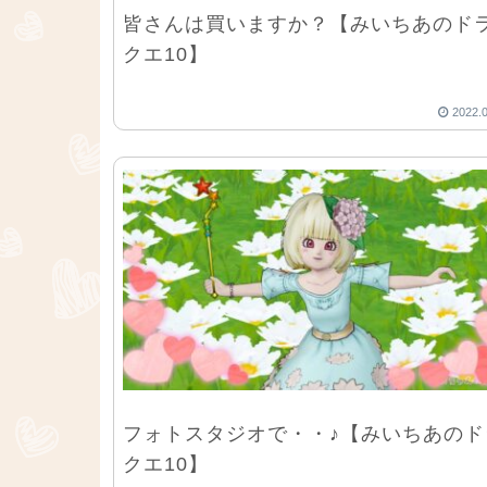
皆さんは買いますか？【みいちあのド
クエ10】
2022.
フォトスタジオで・・♪【みいちあのド
クエ10】