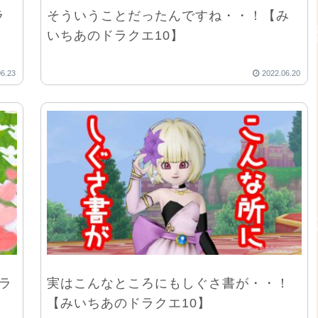
ラ
そういうことだったんですね・・！【み
いちあのドラクエ10】
06.23
2022.06.20
ラ
実はこんなところにもしぐさ書が・・！
【みいちあのドラクエ10】