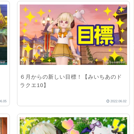
６月からの新しい目標！【みいちあのド
ラクエ10】
06.05
2022.06.02