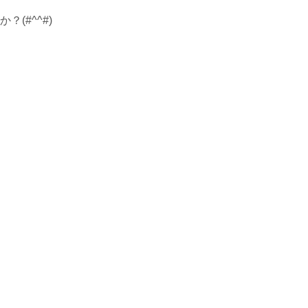
(#^^#)