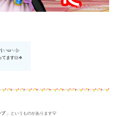
･ω･∩)
♪
ってます
🐹🍀
ンプ
」というものがあります💡