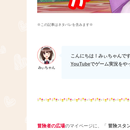
※この記事はネタバレを含みます※
こんにちは！みぃちゃんです(∩
YouTube
でゲーム実況をや
冒険者の広場
のマイページに、「
冒険スタ