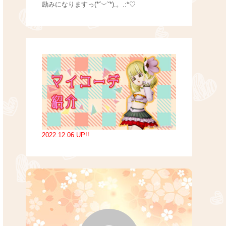
励みになりますっ(*˘︶˘*).。.:*♡
2022.12.06 UP!!