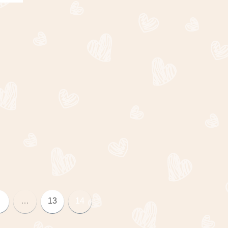
…
13
14