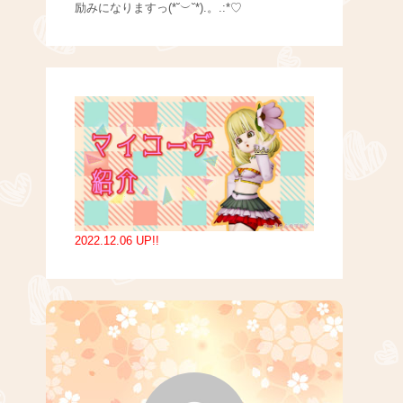
励みになりますっ(*˘︶˘*).。.:*♡
2022.12.06 UP!!