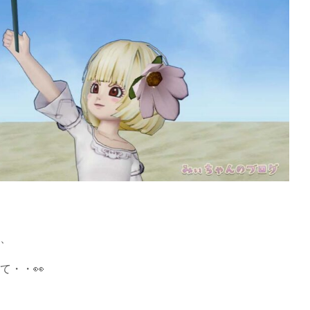
、
て・・👀