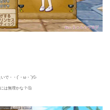
で・・(´・ω・`)💦
には無理かな？🤔