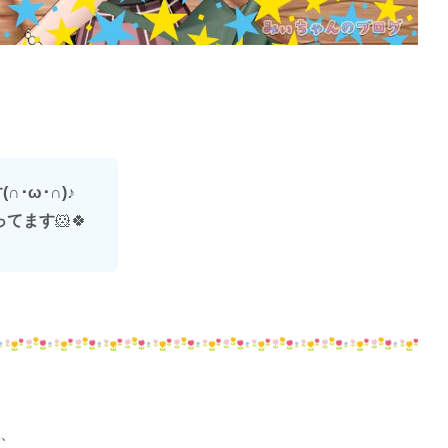
･ω･∩)
♪
ってます
🐹🍀
、