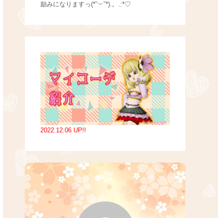
励みになりますっ(*˘︶˘*).。.:*♡
2022.12.06 UP!!