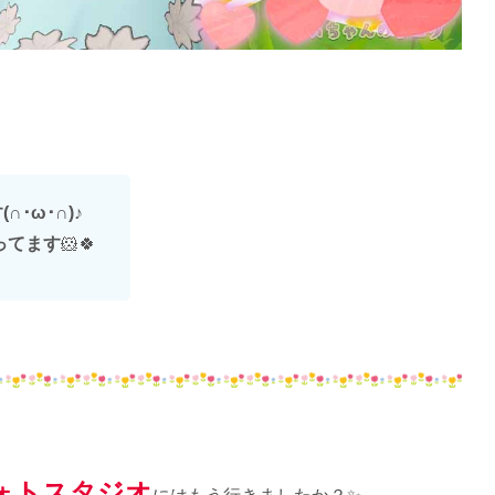
･ω･∩)
♪
ってます
🐹🍀
ォトスタジオ