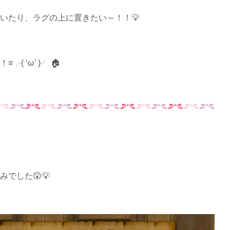
いたり、ラグの上に置きたい～！！💡
 ‘ω’ )╯ 🏠
でした😲💡