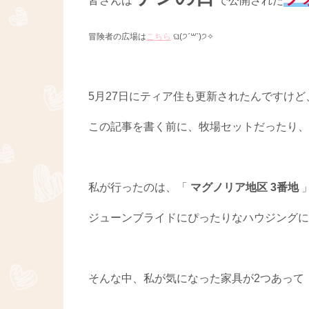
皆さんは
で公開された
冒険者の広場は
こちら
ଘ(੭ˊ꒳​ˋ)੭✧
5月27日にティア住も更新されたんですけど
この記事を書く前に、牧場セットだったり、
私が行ったのは、「
マグノリア地区 3番地
ジューンブライドにぴったりなハウジングになっ
そんな中、私が気になった家具が2つあって・