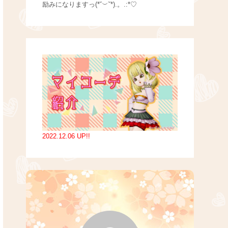
励みになりますっ(*˘︶˘*).。.:*♡
2022.12.06 UP!!