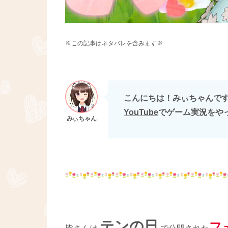
※この記事はネタバレを含みます※
こんにちは！みぃちゃんです(∩
YouTube
でゲーム実況をや
テンの日
フ