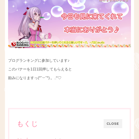
ブログランキングに参加しています♪
このバナーを1日1回押してもらえると
励みになりますっ(*˘︶˘*).。.:*♡
もくじ
CLOSE