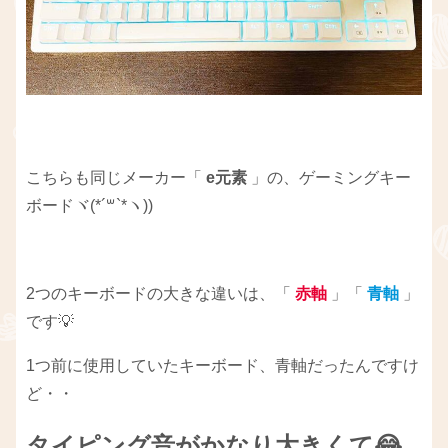
こちらも同じメーカー「 ‎
e元素
」の、ゲーミングキー
ボードヾ(*´꒳​`*ヽ))
2つのキーボードの大きな違いは、「
赤軸
」「
青軸
」
です💡
1つ前に使用していたキーボード、青軸だったんですけ
ど・・
タイピング音がかなり大きくて😂