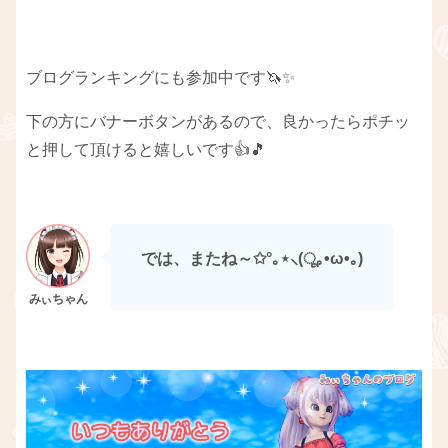
ブログランキングにも参加中です🦄✨
下の方にバナーボタンがあるので、良かったらポチッ
と押して頂けると嬉しいです👍🎵
では、またね～✩°｡⋆⸜(ू｡•ω•｡)