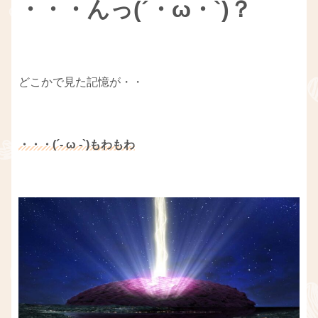
・・・んっ(´・ω・`)？
どこかで見た記憶が・・
・・・(´- ω -`)もわもわ