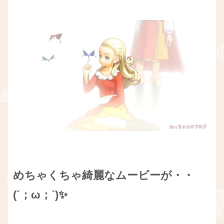
めちゃくちゃ綺麗なムービーが・・
(´；ω；`)✨