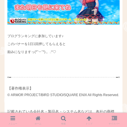
ブログランキングに参加しています♪
このバナーを1日1回押してもらえると
励みになりますっ(*˘︶˘*).。.:*♡
【著作権表示】
© ARMOR PROJECT/BIRD STUDIO/SQUARE ENIX All Rights Reserved.
記載されている会社名・製品名・システム名などは、各社の商標、
または登録商標です。
メニュー
ホーム
検索
トップ
サイドバー