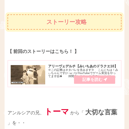
ストーリー攻略
【 前回のストーリーはこちら！ 】
アリーヴェデルチ【みいちあのドラクエ10】
※この記事はネタバレを含みます※ こんにちは！み
ぃちゃんです(∩･ω･∩)♪YouTubeでゲーム実況をやっ
てます🐹🍀 仲間モンスターの モモちゃん が、カ
ンストしました！🥰 バトルロードのイベント が開
催されて、 せっかくなら装備が...
トーマ
大切な言葉
アンルシアの兄、
から「
」を・・