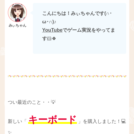
こんにちは！みぃちゃんです(∩･
ω･∩)
♪
YouTube
でゲーム実況をやってま
す
🐹🍀
つい最近のこと・・💡
キーボード
新しい「
」を購入しました！💻
✨