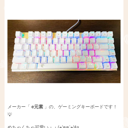
メーカー「 ‎
e元素
」の、ゲーミングキーボードです！
💡
めちゃくちゃ可愛い・・(๑′ฅฅ‵๑)ｷｬ