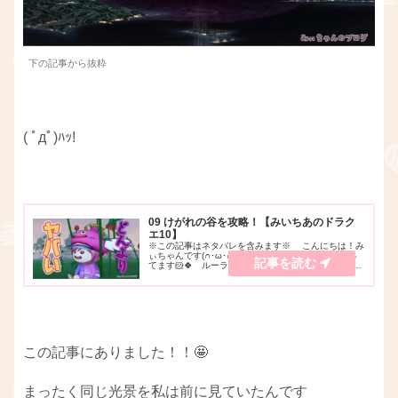
下の記事から抜粋
( ﾟдﾟ)ﾊｯ!
09 けがれの谷を攻略！【みいちあのドラク
エ10】
※この記事はネタバレを含みます※ こんにちは！み
ぃちゃんです(∩･ω･∩)♪YouTubeでゲーム実況をやっ
てます🐹🍀 ルーラストーンをなくしたことを賢者エ
イドス様に報告に行った前回・・。 相談した結
果、「 プディン🍮 に会うといい 」...
この記事にありました！！🤩
まったく同じ光景を私は前に見ていたんです