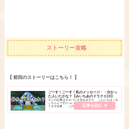
ストーリー攻略
【 前回のストーリーはこちら！ 】
ごーす！ごーす！私のメッセージ・・分かっ
た人いたかな？【みいちあのドラクエ10】
※この記事はネタバレを含みます※ こんにちは！み
ぃちゃんです(∩･ω･∩)♪YouTubeでゲーム実況をやっ
てます🐹🍀 この前、牙王ゴースネル と戦ってきま
した(｀･ω･´)✨ 私はときどき動画やサムネに隠し
メッセージを入れることがあ...