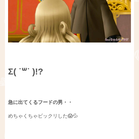
Σ( ˙꒳​˙ )!?
急に出てくるフードの男・・
めちゃくちゃビックリした😱💦