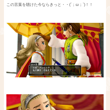
この言葉を聴けた今ならきっと・・(´；ω；`)！！