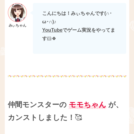
こんにちは！みぃちゃんです(∩･
ω･∩)
♪
YouTube
でゲーム実況をやってま
す
🐹🍀
仲間モンスターの
モモちゃん
が、
カンストしました！
🥰