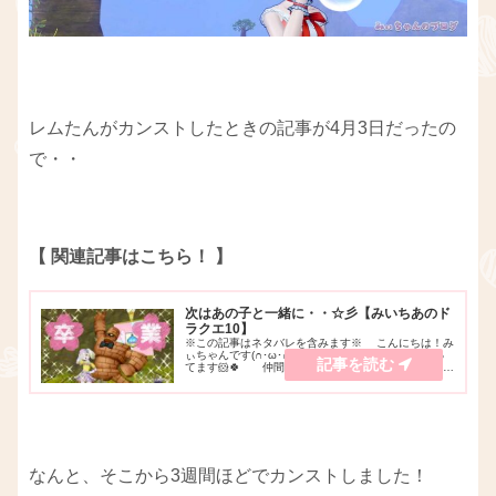
レムたんがカンストしたときの記事が4月3日だったの
で・・
【 関連記事はこちら！ 】
次はあの子と一緒に・・☆彡【みいちあのド
ラクエ10】
※この記事はネタバレを含みます※ こんにちは！み
ぃちゃんです(∩･ω･∩)♪YouTubeでゲーム実況をやっ
てます🐹🍀 仲間モンスターのゴーレム、「 レムた
ん 」が、なつき度300、レベルカンストしました～！
✧(*´꒳`*ﾉﾉﾞ✧ﾊﾟﾁ...
なんと、そこから3週間ほどでカンストしました！