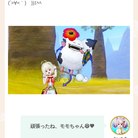
(´>∀<｀)ゝ))ｴﾍﾍ
頑張ったね、モモちゃん😆💖