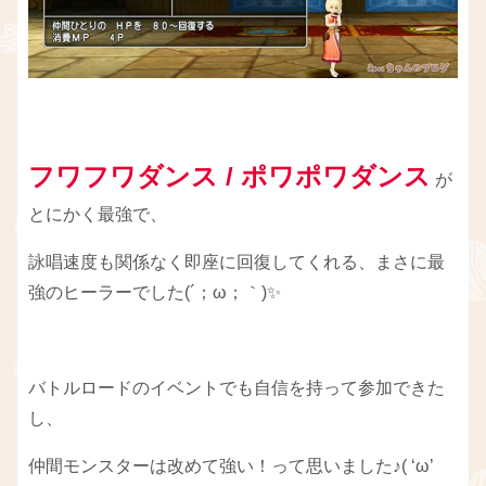
フワフワダンス
/ ポワポワダンス
が
とにかく最強で、
詠唱速度も関係なく即座に回復してくれる、まさに最
強のヒーラーでした(´；ω；｀)✨
バトルロードのイベントでも自信を持って参加できた
し、
仲間モンスターは改めて強い！って思いました♪( ‘ω’