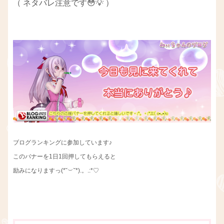
（ ネタバレ注意です😳💡 ）
ブログランキングに参加しています♪
このバナーを1日1回押してもらえると
励みになりますっ(*˘︶˘*).。.:*♡