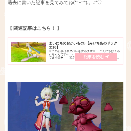
過去に書いた記事を見てみてね(*˘︶˘*).。.:*♡
【 関連記事はこちら！ 】
まいにちのおかいもの♪【みいちあのドラク
エ10】
※この記事はネタバレを含みます※ こんにちは！み
ぃちゃんです(∩･ω･∩)♪YouTubeでゲーム実況をやっ
てます🐹🍀 皆さんはお買い物をした後にレシート
を貰ったあと、どうしてますか？すぐに捨てます
か？ それとも、家計簿に付けたり、保管...