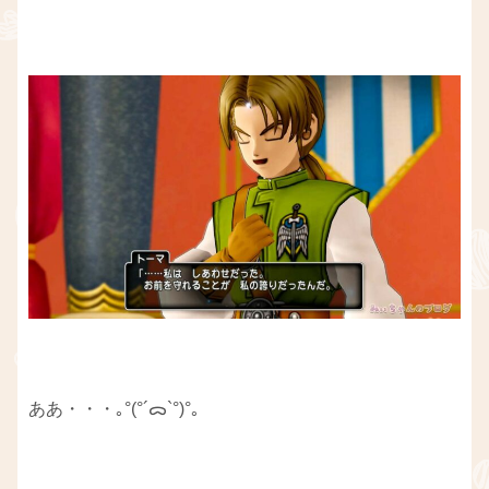
ああ・・・｡°(°´ᯅ`°)°｡