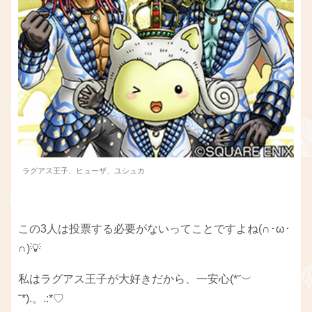
ラグアス王子、ヒューザ、ユシュカ
この3人は投票する必要がないってことですよね(∩･ω･
∩)💡
私はラグアス王子が大好きだから、一安心(*˘︶
˘*).。.:*♡