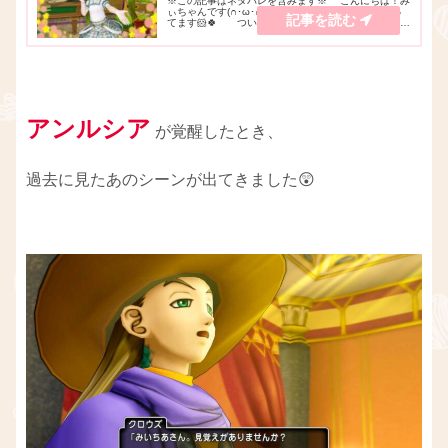
※この記事はネタバレを含みます※ こんにちは！み
ぃちゃんです(∩･ω･∩)♪YouTubeでゲーム実況をやっ
てます🐹🍀 つい最近のこと・・💡新しい「 キーボ
ード 」を購入しました！💻✨ メーカー「 ‎e元素 」
の、ゲーミングキーボード...
アンルシア
が覚醒したとき、
過去に見たあのシーンが出てきました😲