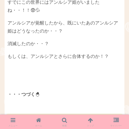
すでにこの世界にはアンルシア姫がいました
ね・・！！😨💦
アンルシアが覚醒したから、既にいたあのアンルシア
姫はどうなったのか・・？
消滅したのか・・？
もしくは、アンルシアとさらに合体するのか！？
・・・つづく
🐣
クエスト攻略
メニュー
ホーム
検索
トップ
サイドバー