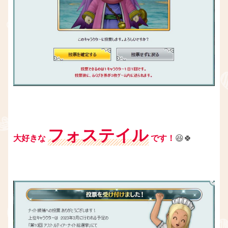
フォステイル
大好きな
です！
😆🍀