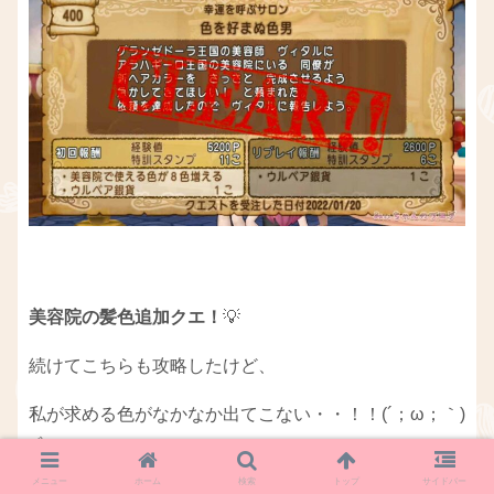
美容院の髪色追加クエ！
💡
続けてこちらも攻略したけど、
私が求める色がなかなか出てこない・・！！(´；ω；｀)
ﾌﾞﾜｯ
メニュー
ホーム
検索
トップ
サイドバー
（ ちなみに、オーロラです😊 ）