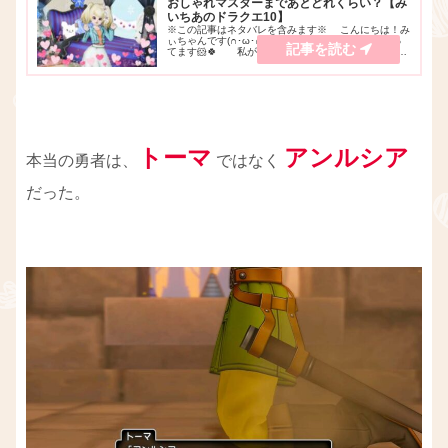
おしゃれマスターまであとどれくらい？【み
いちあのドラクエ10】
※この記事はネタバレを含みます※ こんにちは！み
ぃちゃんです(∩･ω･∩)♪YouTubeでゲーム実況をやっ
てます🐹🍀 私が今頑張っていることのひとつに、
「 立ちポーズ 」の取得があります！😆✨ 伝説の大商
人 と、おしゃれマスター です...
トーマ
アンルシア
本当の勇者は、
ではなく
だった。