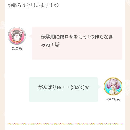
頑張ろうと思います！😍
伝承用に銀ロザをもう1つ作らなき
ゃね！
😺
がんばりゅ・・(›´ω`‹ )ｗ