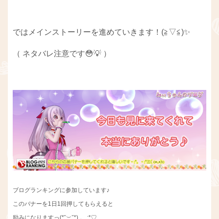
ではメインストーリーを進めていきます！(≧▽≦)✨
（ ネタバレ注意です😳💡 ）
ブログランキングに参加しています♪
このバナーを1日1回押してもらえると
励みになりますっ(*˘︶˘*).。.:*♡