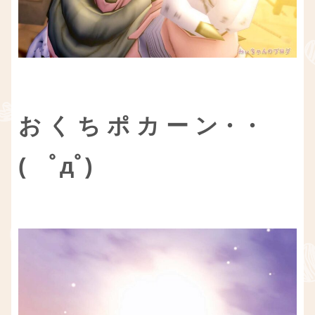
お く ち ポ カ ー ン・・
( ﾟдﾟ)