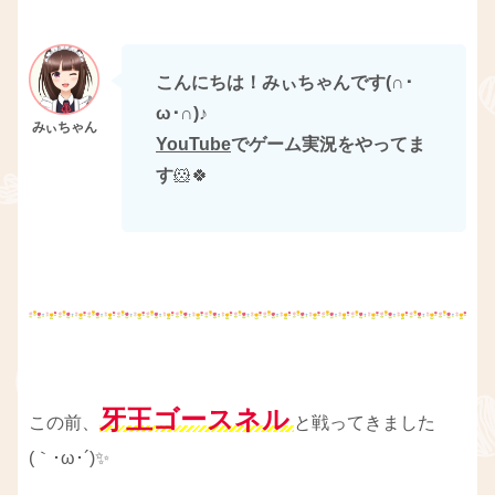
こんにちは！みぃちゃんです(∩･
ω･∩)
♪
YouTube
でゲーム実況をやってま
す
🐹🍀
牙王ゴースネル
この前、
と戦ってきました
(｀･ω･´)✨