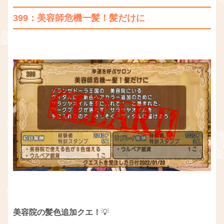
399：美容師危機一髪！髪だけに
美容院の髪色追加クエ！
💡