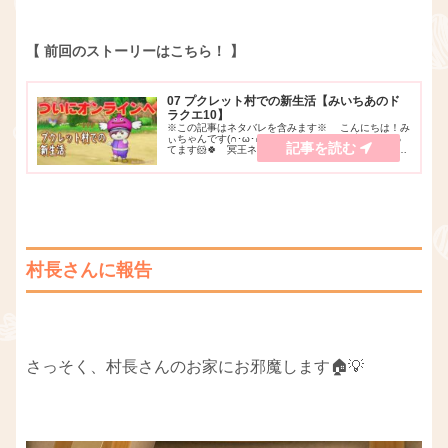
【 前回のストーリーはこちら！ 】
07 プクレット村での新生活【みいちあのド
ラクエ10】
※この記事はネタバレを含みます※ こんにちは！み
ぃちゃんです(∩･ω･∩)♪YouTubeでゲーム実況をやっ
てます🐹🍀 冥王ネルゲルの手によって、エテーネの
村をボロボロにされてしまった前回。弟のまろん🌰は
どこかへ消えてしまい、シンイやアバ...
村長さんに報告
さっそく、村長さんのお家にお邪魔します🏠💡