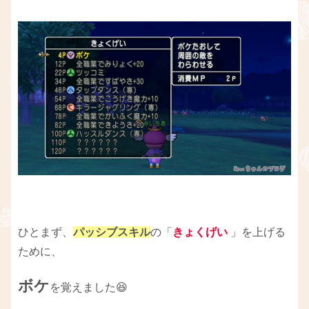
ひとまず、
パッシブスキル
の「
きょくげい
」を上げる
ために、
ボケ
を覚えました😆