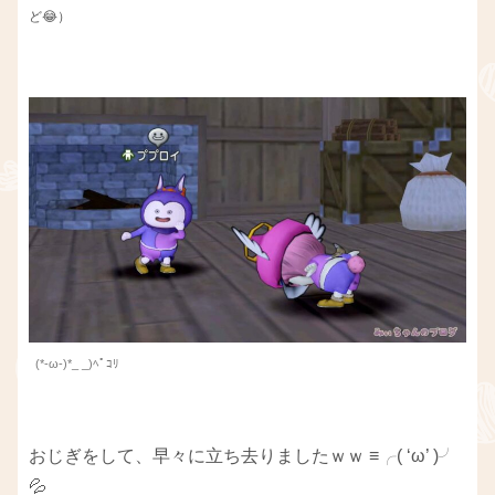
ど😂）
(*-ω-)*_ _)ﾍﾟｺﾘ
おじぎをして、早々に立ち去りましたｗｗ ≡╭( ‘ω’ )╯
💦