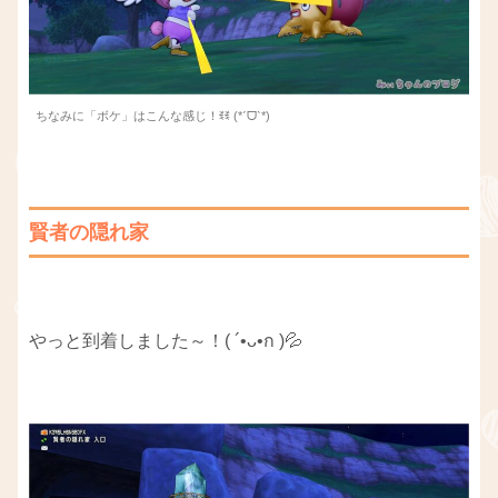
ちなみに「ボケ」はこんな感じ！ꉂꉂ (*ˊᗜˋ*)
賢者の隠れ家
やっと到着しました～！( ´•ᴗ•ก )💦