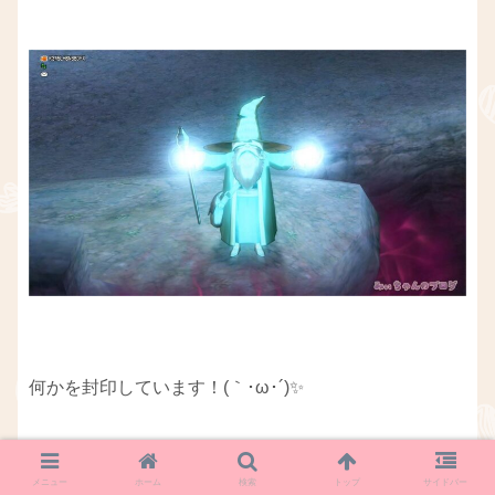
何かを封印しています！(｀･ω･´)✨
まだこの時点ではよく分からないので、深く考えない
メニュー
ホーム
検索
トップ
サイドバー