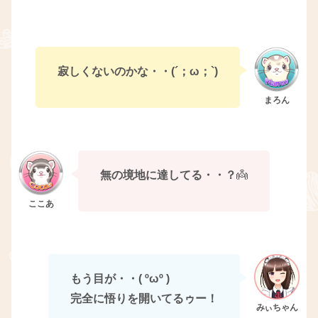
寂しくないのかな・・(´；ω；`)
無の境地に達してる・・？
👼
もう目が・・( ºωº )
完全に悟りを開いてるゥー！