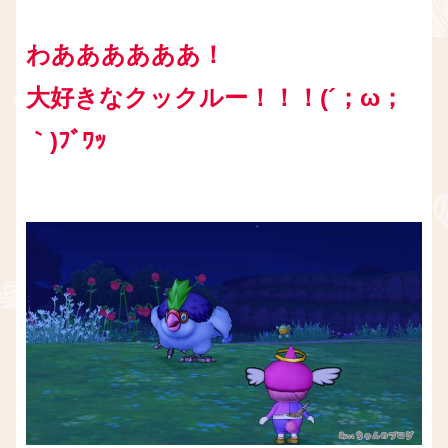
わああああああ！
大好きなクックルー！！！(´；ω；
｀)ﾌﾞﾜｯ