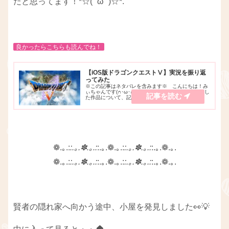
だと思ってます！*☆( ˘ω˘ )☆*.
良かったらこちらも読んでね！
【iOS版ドラゴンクエストⅤ】実況を振り返
ってみた
※この記事はネタバレを含みます※ こんにちは！み
ぃちゃんです(∩･ω･∩)♪ 今回は、私が過去に実況をし
た作品について、記事を書いていこうと思います
φ(•ᴗ•๑)🍀 タイトルは【 iOS版 ドラゴンクエストⅤ
】です！実況時期：2016年6...
❁.｡.:
:.｡.✽.｡.:
:.｡.❁.｡.:
:.｡.✽.｡.:
:.｡.❁.｡.
❁.｡.:
:.｡.✽.｡.:
:.｡.❁.｡.:
:.｡.✽.｡.:
:.｡.❁.｡.
賢者の隠れ家へ向かう途中、小屋を発見しました👀💡