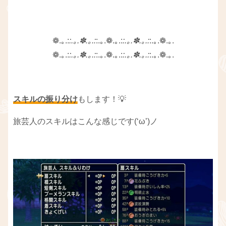
❁.｡.:
:.｡.✽.｡.:
:.｡.❁.｡.:
:.｡.✽.｡.:
:.｡.❁.｡.
❁.｡.:
:.｡.✽.｡.:
:.｡.❁.｡.:
:.｡.✽.｡.:
:.｡.❁.｡.
スキルの振り分け
もします！💡
旅芸人のスキルはこんな感じです(‘ω’)ノ