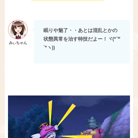
眠りや魅了・・あとは混乱とかの
状態異常を治す特技だよー！ヾ(*´꒳​
`*ヽ))