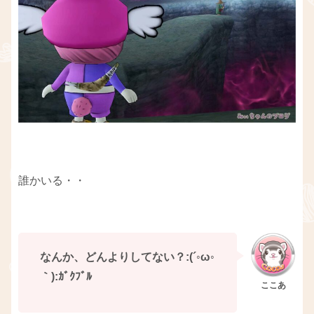
誰かいる・・
なんか、どんよりしてない？:(´◦ω◦
｀):ｶﾞｸﾌﾞﾙ