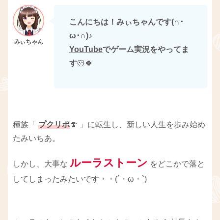
こんにちは！みぃちゃんです(∩･
ω･∩)
♪
YouTube
でゲーム実況をやってま
す
🐹🍀
種族「
プクリポ
🍄 」に転生し、新しい人生を歩み始め
たみいちあ。
ルーラストーン
しかし、大事な
をどこかで落と
してしまったみたいです・・(´・ω・`)