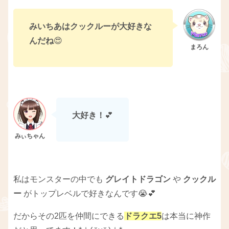
みいちあはクックルーが大好きな
んだね
😍
大好き！
💕
私はモンスターの中でも
グレイトドラゴン
や
クックル
ー
がトップレベルで好きなんです😭💕
だからその2匹を仲間にできる
ドラクエ5
は本当に神作