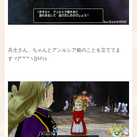
兵士さん、ちゃんとアンルシア姫のことを立ててま
すヾ(*´꒳​`*ヽ))ﾖｲｼｮ