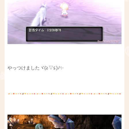
やっつけましたヾ(≧▽≦)ﾉ✨