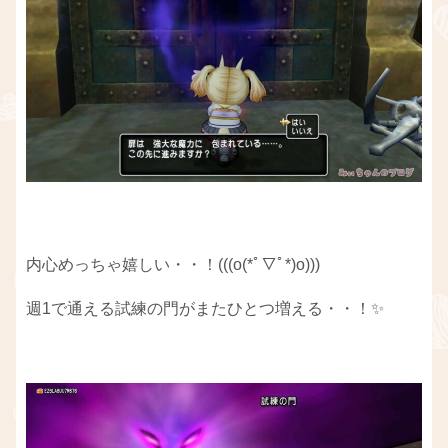
内心めっちゃ嬉しい・・！(((o(*ﾟ▽ﾟ*)o)))
週1で通える試練の門がまたひとつ増える・・！✨