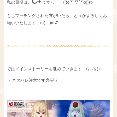
C+
私の目標は、
ですっ！！(((o(*ﾟ▽ﾟ*)o)))✨
もしマッチングされた方がいたら、どうかよろしくお
願いいたします！m(__)m💕
ではメインストーリーを進めていきます！(≧▽≦)✨
（ ネタバレ注意です😳💡 ）