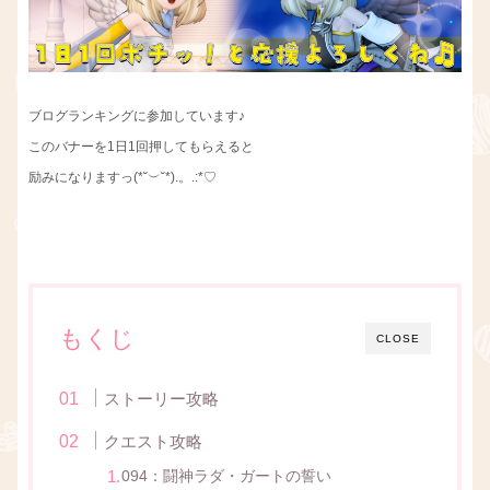
ブログランキングに参加しています♪
このバナーを1日1回押してもらえると
励みになりますっ(*˘︶˘*).。.:*♡
もくじ
CLOSE
ストーリー攻略
クエスト攻略
094：闘神ラダ・ガートの誓い