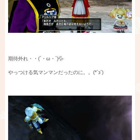
期待外れ・・(´・ω・`)💦
やっつける気マンマンだったのに。。(*´з`)