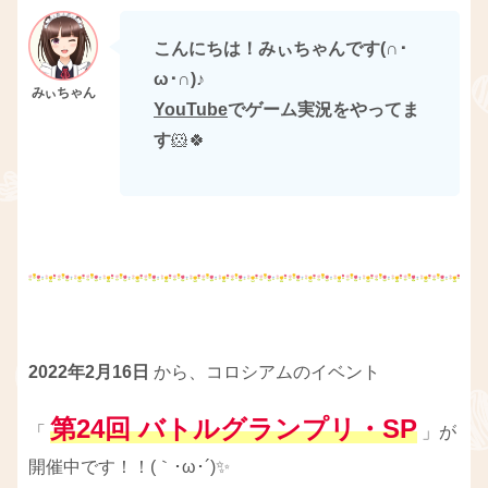
こんにちは！みぃちゃんです(∩･
ω･∩)
♪
YouTube
でゲーム実況をやってま
す
🐹🍀
2022年2月16日
から、コロシアムのイベント
第24回 バトルグランプリ・SP
「
」が
開催中です！！(｀･ω･´)✨