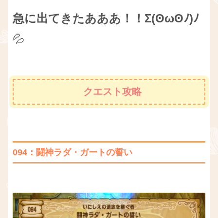
急に出てきたあああ！！Σ(ʘωʘﾉ)ﾉ
💦
クエスト攻略
094：闘神ラダ・ガートの誓い