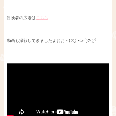
冒険者の広場は
こちら
動画も撮影してきましたよおお～(੭ु´･ω･`)੭ु⁾⁾