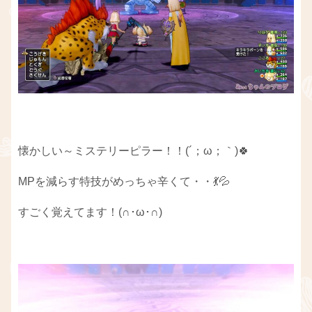
懐かしい～ミステリーピラー！！(´；ω；｀)🍀
MPを減らす特技がめっちゃ辛くて・・💃💦
すごく覚えてます！(∩･ω･∩)