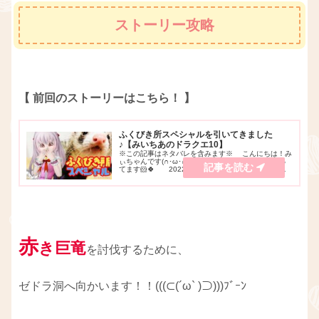
ストーリー攻略
【 前回のストーリーはこちら！ 】
ふくびき所スペシャルを引いてきました
♪【みいちあのドラクエ10】
※この記事はネタバレを含みます※ こんにちは！み
ぃちゃんです(∩･ω･∩)♪YouTubeでゲーム実況をやっ
てます🐹🍀 2022年2月15日 から、全国のローソ
ンなどでふくびき所スペシャル ～ 目覚めし 朝の新
習慣!!編 ～が発売されて...
赤
き巨竜
を討伐するために、
ゼドラ洞へ向かいます！！(((⊂(´ω` )⊃)))ﾌﾞｰﾝ