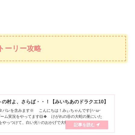
トーリー攻略
ットの村よ、さらば・・！【みいちあのドラクエ10】
タバレを含みます※ こんにちは！みぃちゃんです(∩･ω･
beでゲーム実況をやってます🐹🍀 けがれの谷の大蛇の巣にいた
をやっつけて、白い光✨のおかげで大蛇も巣穴に戻ってくれた
ラス...