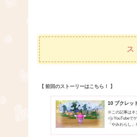
ス
【 前回のストーリーはこちら！ 】
10 プクレ
※この記事はネ
∩)♪YouTu
「やみわらし」
前回・・。 ルー