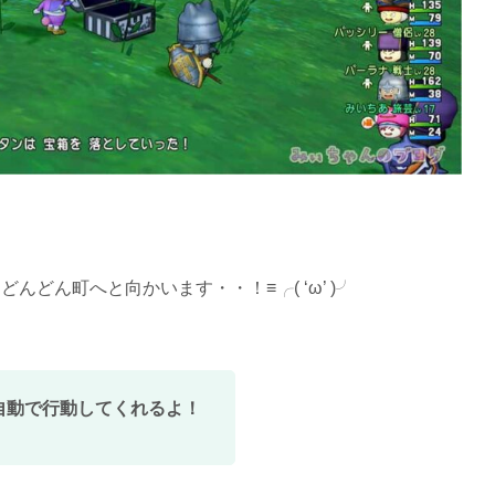
んどん町へと向かいます・・！≡╭( ‘ω’ )╯
自動で行動してくれるよ！