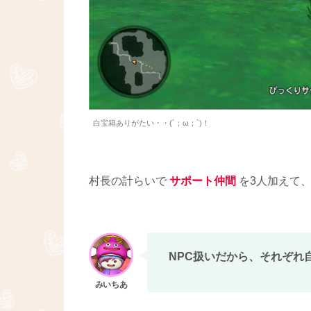
白宝箱ありがたい・・(´；ω；`)！
村長の計らいで
サポート仲間
を3人加えて、ど
NPC扱いだから、それぞれ