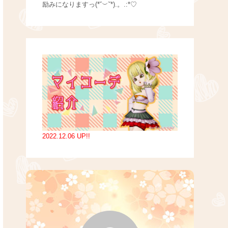
励みになりますっ(*˘︶˘*).。.:*♡
2022.12.06 UP!!