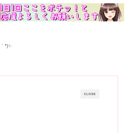
*)✨
CLOSE