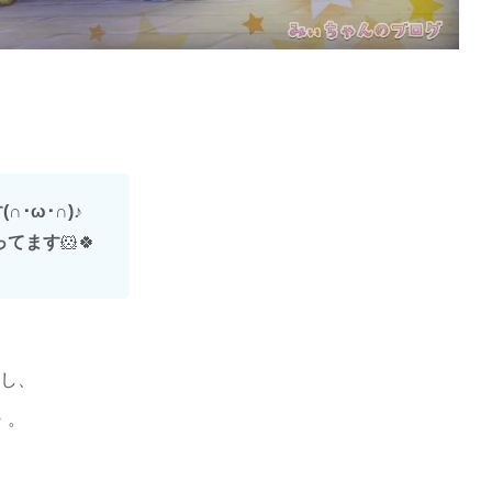
･ω･∩)
♪
ってます
🐹🍀
し、
・。