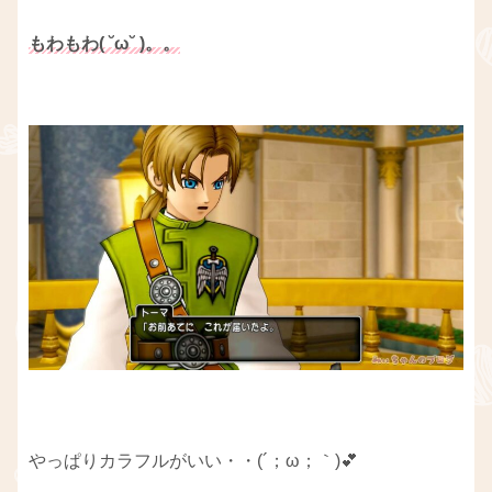
もわもわ( ˘ω˘ )。。
やっぱりカラフルがいい・・(´；ω；｀)💕