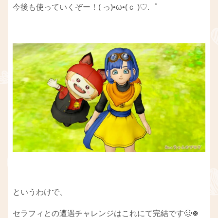
今後も使っていくぞー！( っ)•ω•(ｃ )♡.゜
というわけで、
セラフィとの遭遇チャレンジはこれにて完結です🥴🍀