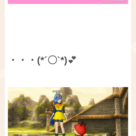
・・・(*´〇`*)
💕