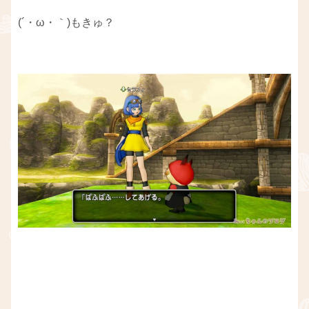
(´・ω・｀)もきゅ？