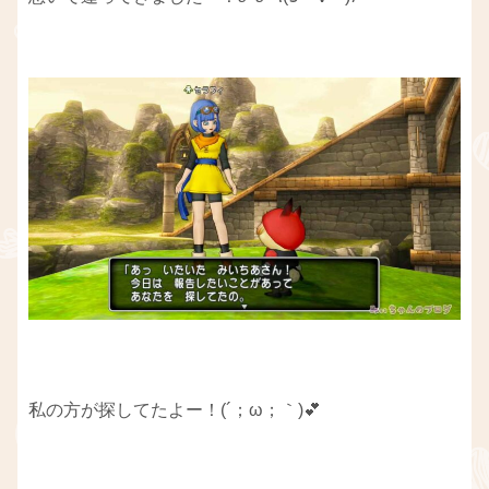
私の方が探してたよー！(´；ω；｀)💕