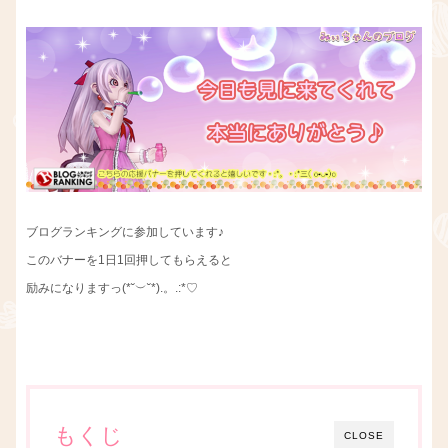
ブログランキングに参加しています♪
このバナーを1日1回押してもらえると
励みになりますっ(*˘︶˘*).。.:*♡
もくじ
CLOSE