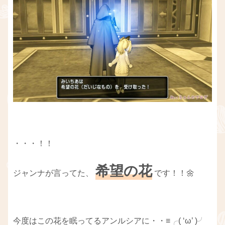
・・・！！
希望の花
ジャンナが言ってた、
です！！🌼
今度はこの花を眠ってるアンルシアに・・≡╭( ‘ω’ )╯