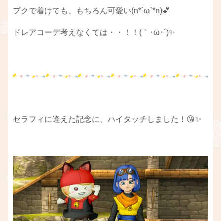
プクで着けても、もちろん可愛い(n*´ω`*n)💕
ドレアコーデ考えなくては・・！！(｀･ω･´)✨
セラフィに逢えた記念に、ハイタッチしました！😘✨