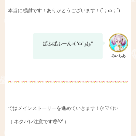
本当に感謝です！ありがとうございます！(´；ω；`)
ぱふぱふーん♪( ‘ω’ و(و”
ではメインストーリーを進めていきます！(≧▽≦)✨
（ ネタバレ注意です😳💡 ）