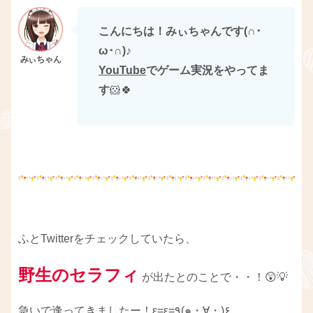
こんにちは！みぃちゃんです(∩･
ω･∩)
♪
YouTube
でゲーム実況をやってま
す
🐹🍀
ふとTwitterをチェックしていたら、
野生のセラフィ
が出たとのことで・・！😲💡
急いで逢ってきましたー！ε=ε=٩(๑・∀・)۶