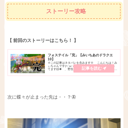
ストーリー攻略
【 前回のストーリーはこちら！ 】
フォステイル「完」【みいちあのドラクエ
10】
※この記事はネタバレを含みます※ こんにちは！み
ぃちゃんです(∩･ω･∩)♪YouTubeでゲーム実況をやっ
てます🐹🍀 野生のフォステイル にまたまた会って
きました！( • ̀ω•́ )✧ｷﾗｰﾝ いつもとろけそうな言葉
を言ってくれま...
次に蝶々が止まった先は・・？🦋