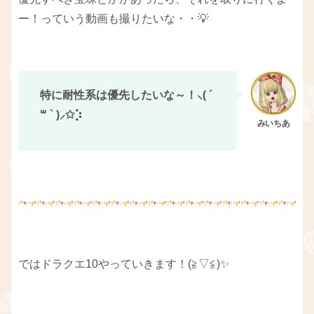
ー！っていう動画も撮りたいな・・💡
特に耐性系は優先したいな～！⸜( ´
꒳ ` )⸝✩︎⡱
ではドラクエ10やっていきます！(≧▽≦)✨