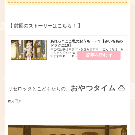
【 前回のストーリーはこちら！ 】
あれっ？ここ私のおうち・・？【みいちあの
ドラクエ10】
※この記事はネタバレを含みます※ こんにちは！み
ぃちゃんです(∩･ω･∩)♪YouTubeでゲーム実況をやっ
てます🐹🍀 セレドの町を探索していたら、見つけ
ました・・！！😲💡 私が建てたお家「 セレドのお
屋敷 」がありました！😍✨ で...
おやつタイム
🍮
リゼロッタとこどもたちの、
🍬✨