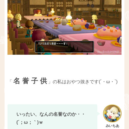
名 誉 子 供
「
」の私はおやつ抜きです(´・ω・`)
いったい、なんの名誉なのか・・
(´；ω；｀)ｗ