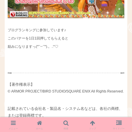
ブログランキングに参加しています♪
このバナーを1日1回押してもらえると
励みになりますっ(*˘︶˘*).。.:*♡
【著作権表示】
© ARMOR PROJECT/BIRD STUDIO/SQUARE ENIX All Rights Reserved.
記載されている会社名・製品名・システム名などは、各社の商標、
または登録商標です。
このコンテンツは株式会社SQUARE ENIXが権利を有する著作物を
メニュー
ホーム
検索
トップ
サイドバー