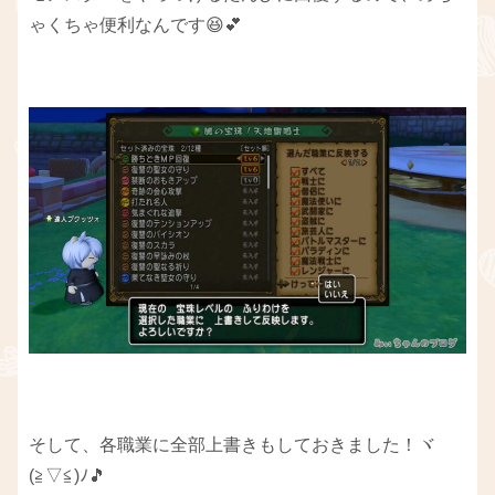
ゃくちゃ便利なんです😆💕
そして、各職業に全部上書きもしておきました！ヾ
(≧▽≦)ﾉ🎵