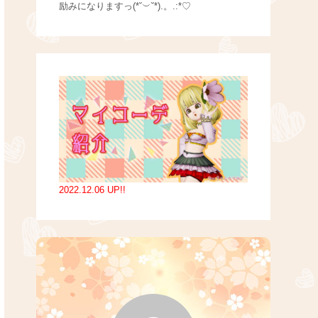
励みになりますっ(*˘︶˘*).。.:*♡
2022.12.06 UP!!