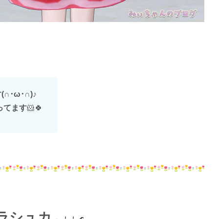
･ω･∩)
♪
ってます
🐹🍀
ラシュカ