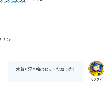
」！！🌊
！😆
水着と浮き輪はセットだね！
😊✨