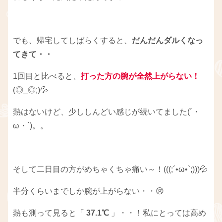
でも、帰宅してしばらくすると、
だんだんダルくなっ
てきて・・
1回目と比べると、
打った方の腕が全然上がらない！
(◎_◎;)💦
熱はないけど、少ししんどい感じが続いてました(´・
ω・`)。。
そして二日目の方がめちゃくちゃ痛い～！(((;´•ω•`;)))💦
半分くらいまでしか腕が上がらない・・😢
熱も測って見ると「
37.1℃
」・・！私にとっては高め