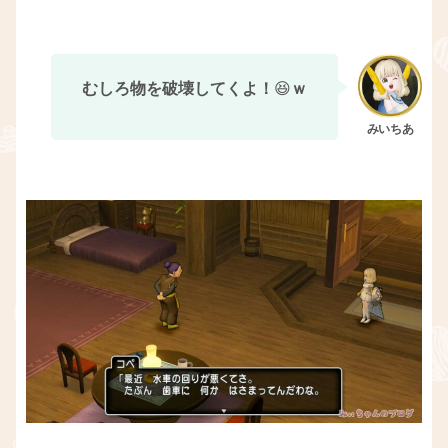
むしろ物を破壊してくよ！
😆
ｗ