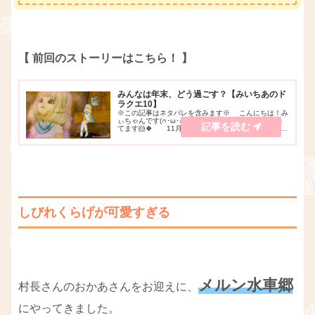
【 前回のストーリーはこちら！ 】
みんなは年末、どう過ごす？【みいちあのド
ラクエ10】
※この記事はネタバレを含みます※ こんにちは！み
ぃちゃんです(∩･ω･∩)♪YouTubeでゲーム実況をやっ
てます🐹🍀 11月も気付けば折り返しにはいりまし
たね⛄✨私がドラクエ10を始めたのが9月13日なの
で、もう2ヶ月も経ってました😲...
しびれくらげが可愛すぎる
メルン水車郷
村長さんのおかあさんをお迎えに、
にやってきました。