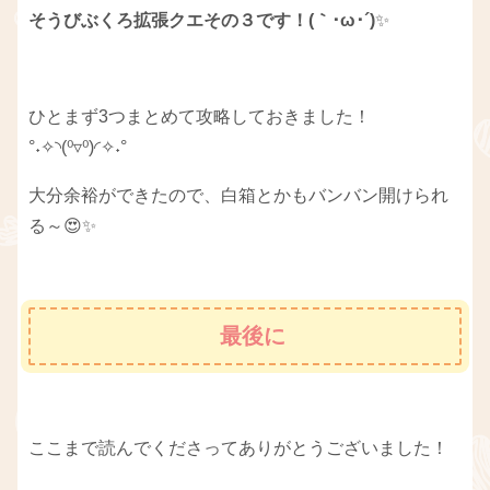
そうびぶくろ拡張クエその３です！(｀･ω･´)
✨
ひとまず3つまとめて攻略しておきました！
°˖✧◝(⁰▿⁰)◜✧˖°
大分余裕ができたので、白箱とかもバンバン開けられ
る～😍✨
最後に
ここまで読んでくださってありがとうございました！