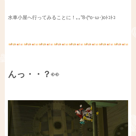
水車小屋へ行ってみることに！｡｡”8-(*o･ω･)oﾄｺﾄｺ
んっ・・？
👀