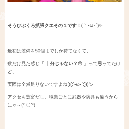
そうびぶくろ拡張クエその１です！(｀･ω･´)
✨
最初は装備を50個までしか持てなくて、
数だけ見た感じ「
十分じゃない？
😳 」って思ってたけ
ど、
実際は全然足りないですよね(((;´•ω•`;)))💦
アクセも豊富だし、職業ごとに武器や防具も違うから
にゃ～(*´〇`*)