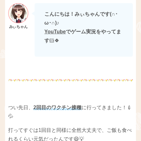
こんにちは！みぃちゃんです(∩･
ω･∩)
♪
YouTube
でゲーム実況をやってま
す
🐹🍀
つい先日、
2回目のワクチン接種
に行ってきました！💉
💦
打ってすぐは1回目と同様に全然大丈夫で、ご飯も食べ
れるくらい元気だったんです😄💡