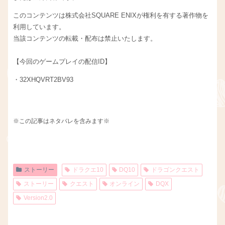
このコンテンツは株式会社SQUARE ENIXが権利を有する著作物を
利用しています。
当該コンテンツの転載・配布は禁止いたします。
【今回のゲームプレイの配信ID】
・32XHQVRT2BV93
※この記事はネタバレを含みます※
ストーリー
ドラクエ10
DQ10
ドラゴンクエスト
ストーリー
クエスト
オンライン
DQX
Version2.0