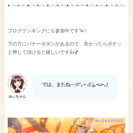
ブログランキングにも参加中です🦄✨
下の方にバナーボタンがあるので、良かったらポチッ
と押して頂けると嬉しいです👍🎵
では、またね～✩°｡⋆⸜(ू｡•ω•｡)