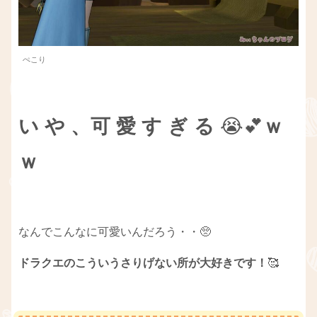
ぺこり
い や 、可 愛 す ぎ る
😭💕
ｗ
ｗ
なんでこんなに可愛いんだろう・・🥺
ドラクエのこういうさりげない所が大好きです！
🥰