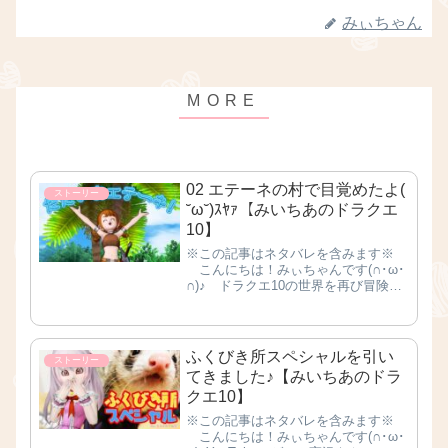
みぃちゃん
02 エテーネの村で目覚めたよ(
ストーリー
˘ω˘)ｽﾔｧ【みいちあのドラクエ
10】
※この記事はネタバレを含みます※
こんにちは！みぃちゃんです(∩･ω･
∩)♪ ドラクエ10の世界を再び冒険す
べく、キャラクターを作成した前
回・・。ついについに！エテーネの村
で目覚めました！(⊙_⊙)✨ さっそ
くですが、今回の記事からスト...
ふくびき所スペシャルを引い
ストーリー
てきました♪【みいちあのドラ
クエ10】
※この記事はネタバレを含みます※
こんにちは！みぃちゃんです(∩･ω･