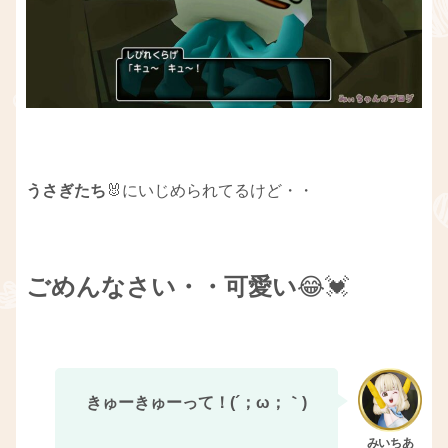
うさぎたち
🐰にいじめられてるけど・・
ごめんなさい・・可愛い
😂💓
きゅーきゅーって！(´；ω；｀)