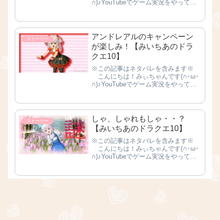
∩)♪YouTubeでゲーム実況をやってま
す🐹🍀 2022年2月15日 から、全国
のローソンなどでふくびき所スペシャ
ル ～ 目覚めし 朝の新習慣!!編 ～が
発売されて...
アンドレアルのキャンペーン
ストーリー
が楽しみ！【みいちあのドラ
クエ10】
※この記事はネタバレを含みます※
こんにちは！みぃちゃんです(∩･ω･
∩)♪YouTubeでゲーム実況をやってま
す🐹🍀 1月26日、ついにアンドレ
アルが登場しますね！😍✨ この日
のために、ドラクエ10を始めてからず
ーっとふくびき券を貯...
しゃ、しゃれもしゃ・・？
ストーリー
【みいちあのドラクエ10】
※この記事はネタバレを含みます※
こんにちは！みぃちゃんです(∩･ω･
∩)♪YouTubeでゲーム実況をやってま
す🐹🍀 週替わり討伐をしていた
ら、変なモンスター がいました！😲
💦 こ、怖すぎる・・(;´･ω･)💦 お
名前は「 はにわに...