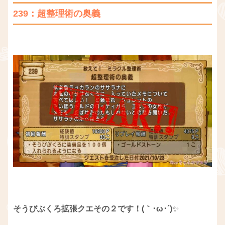
239：超整理術の奥義
そうびぶくろ拡張クエその２です！(｀･ω･´)
✨