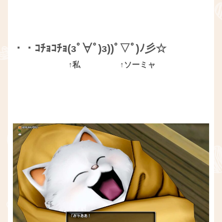
・・ｺﾁｮｺﾁｮ(зﾟ∀ﾟ)з))ﾟ▽ﾟ)ﾉ彡☆
↑私
↑ソーミャ