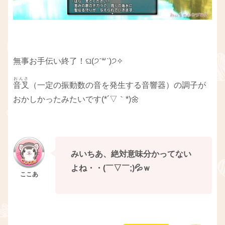
無事お手伝い終了！ଘ(੭ˊ꒳​ˋ)੭✧
おんさ
音叉
（一定の振動数の音を発生する音響器）
の調子が
おかしかったみたいです(*´▽｀*)🌼
みいちあ、絶対意味分かってない
よね・・(￣▽￣;)💦ｗ