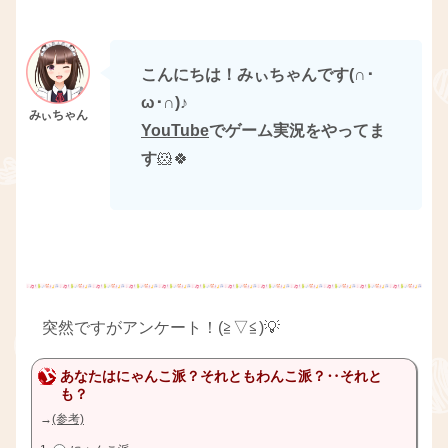
こんにちは！みぃちゃんです(∩･
ω･∩)
♪
YouTube
でゲーム実況をやってま
す
🐹🍀
突然ですがアンケート！(≧▽≦)💡
あなたはにゃんこ派？それともわんこ派？‥それと
も？
→
(参考)