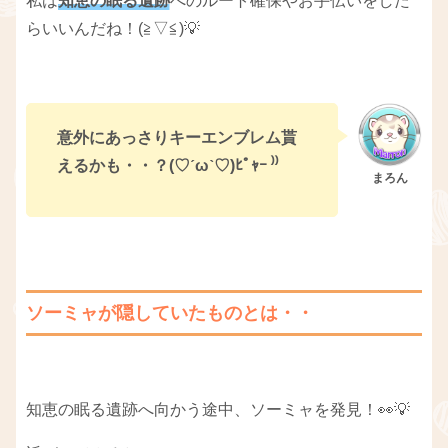
私は
知恵の眠る遺跡
へのルート確保やお手伝いをした
らいいんだね！(≧▽≦)💡
意外にあっさりキーエンブレム貰
えるかも・・？(♡ˊωˋ♡)ﾋﾟｬｰ ⁾⁾
ソーミャが隠していたものとは・・
知恵の眠る遺跡へ向かう途中、ソーミャを発見！👀💡