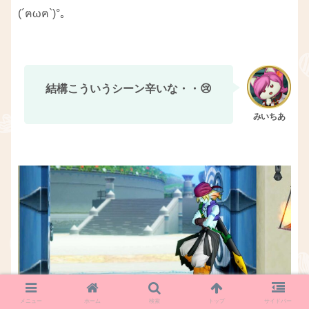
(´ฅωฅ`)°｡
結構こういうシーン辛いな・・😢
メニュー
ホーム
検索
トップ
サイドバー