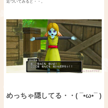
近づいてみると・・。
めっちゃ隠してる・・( ¯•ω•¯ )