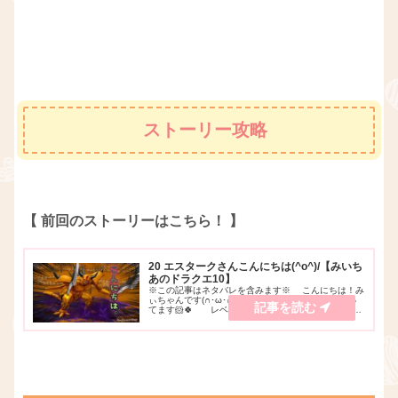
ストーリー攻略
【 前回のストーリーはこちら！ 】
20 エスタークさんこんにちは(^o^)/【みいち
あのドラクエ10】
※この記事はネタバレを含みます※ こんにちは！み
ぃちゃんです(∩･ω･∩)♪YouTubeでゲーム実況をやっ
てます🐹🍀 レベルキャップ解放をしに、落葉の草
原へ向かった時のこと。。 カミハルムイから少し
離れたところにあるんですけど、落ち...