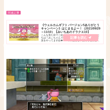
関連記事
《ウェルカムギフト バージョン5ありがとう
キャンペーン》はじまるよー！（2021/09/29
～11/10）【みいちあのドラクエ10】
こんな見た目でごめんなさい・・(*ﾉωﾉ)💦ｗ こんに
ちは！みぃちゃんです(∩･ω･∩)♪YouTubeでゲーム実
況をやってます🐹🍀 ✨今日は嬉しいお知らせがあり
ます！ヾ(≧▽≦)ﾉ✨ バージョン5のフィナーレを記念
したキャンペーンが開催さ...