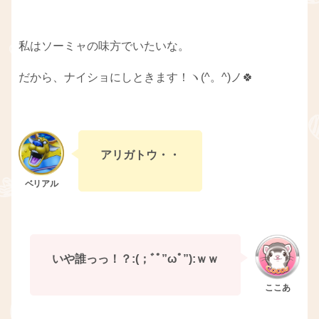
私はソーミャの味方でいたいな。
だから、ナイショにしときます！ヽ(^。^)ノ🍀
アリガトウ・・
いや誰っっ！？:(；ﾞﾟ”ωﾟ”):ｗｗ