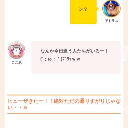
ン？
なんか今日違う人たちがいるー！
(´；ω；｀)ﾌﾞﾜｯｗｗ
ヒューザきたー！！絶対ただの通りすがりじゃな
い・・ｗ