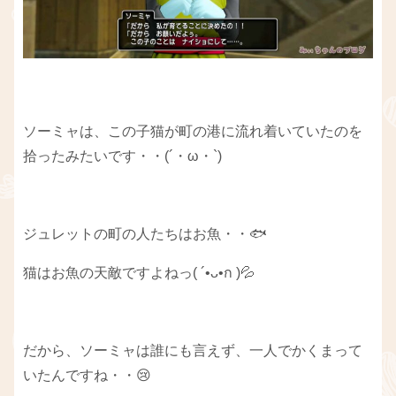
ソーミャは、この子猫が町の港に流れ着いていたのを
拾ったみたいです・・(´・ω・`)
ジュレットの町の人たちはお魚・・🐟
猫はお魚の天敵ですよねっ( ´•ᴗ•ก )💦
だから、ソーミャは誰にも言えず、一人でかくまって
いたんですね・・😢