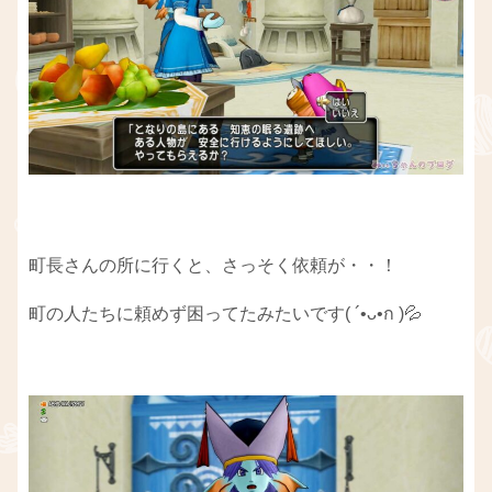
町長さんの所に行くと、さっそく依頼が・・！
町の人たちに頼めず困ってたみたいです( ´•ᴗ•ก )💦