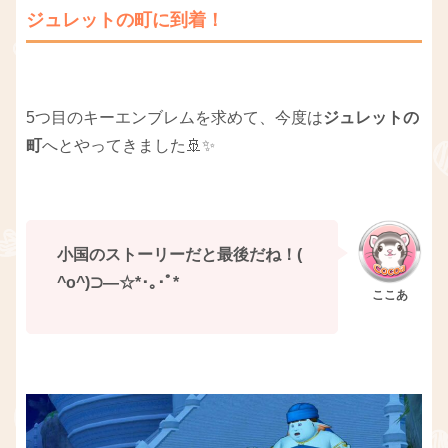
ジュレットの町に到着！
5つ目のキーエンブレムを求めて、今度は
ジュレットの
町
へとやってきました🚢✨
小国のストーリーだと最後だね！(
^o^)⊃―☆*･｡･ﾟ*