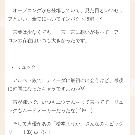
オープニングから登場していて、見た目といいセリ
フといい、全てにおいてインパクト抜群！⚡
言葉は少なくても、一言一言に想いがあって、アー
ロンの存在はいつも大きかったです。
リュック
アルベド族で、ティーダに最初に出会うけど、最後
に仲間になったキャラですよね👀💡
雷が嫌いで、いつもユウナん～って言ってて、リュ
ックもムードメーカーだったな( *´艸｀)
そして声優があの「松本まりか」さんなのもビック
リ・・！Σ(･ω･ﾉ)ﾉ！