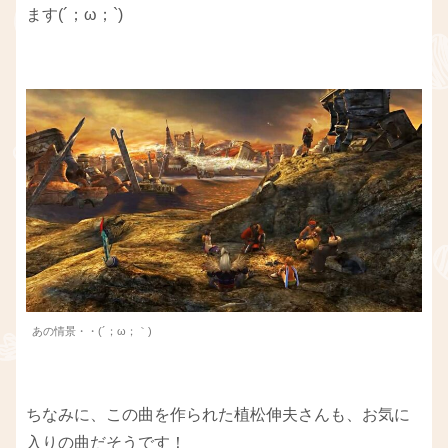
ます(´；ω；`)
あの情景・・(´；ω；｀)
ちなみに、この曲を作られた植松伸夫さんも、お気に
入りの曲だそうです！