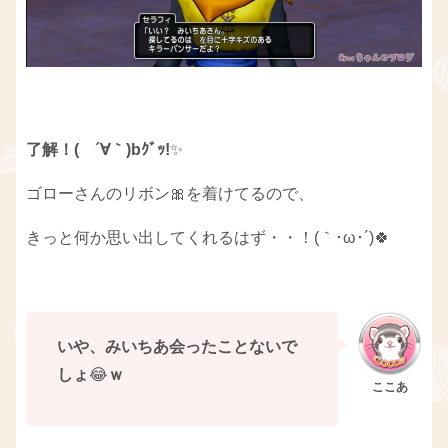
了解！( ´∀｀)bｸﾞｯ!
✨
ゴローさんのリボン🎀を着けてるので、
きっと何か思い出してくれるはず・・！(｀･ω･´)🍀
いや、みいちあ会ったことないで
しょ
😂
ｗ