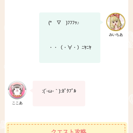
(*￣▽￣)ﾌﾌﾌｯ♪
・・（・∀・）ﾆﾔﾆﾔ
:(´◦ω◦｀):ｶﾞｸﾌﾞﾙ
クエスト攻略