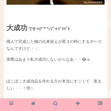
大成功
です✧(*´꒳`*ﾉﾉﾞ✧ﾊﾟﾁﾊﾟﾁ
職人で完成した物の出来栄えが星３の時にするポーズ
なんですけど・・、
実際はあまり私大成功しないからなあ・・😂ｗ
ぽこぽこ大成功品を作れる方が本当にすごくて、羨ま
しい・・！😍✨
メニュー
ホーム
検索
トップ
サイドバー