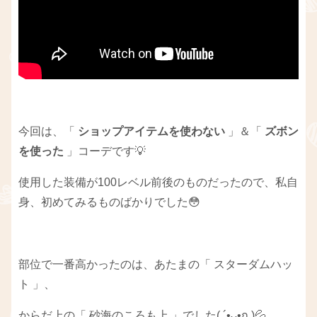
今回は、「
ショップアイテムを使わない
」＆「
ズボン
を使った
」コーデです💡
使用した装備が100レベル前後のものだったので、私自
身、初めてみるものばかりでした😳
部位で一番高かったのは、あたまの「 スターダムハッ
ト 」、
からだ上の「 砂海のころも上 」でした( ´•ᴗ•ก )💦