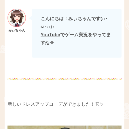
こんにちは！みぃちゃんです(∩･
ω･∩)
♪
YouTube
でゲーム実況をやってま
す
🐹🍀
新しいドレスアップコーデができました！👗✨