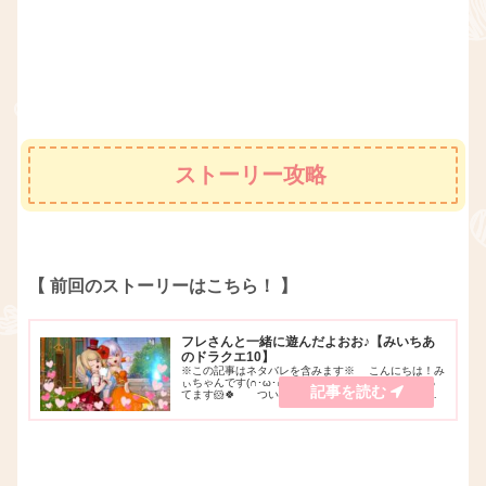
ストーリー攻略
【 前回のストーリーはこちら！ 】
フレさんと一緒に遊んだよおお♪【みいちあ
のドラクエ10】
※この記事はネタバレを含みます※ こんにちは！み
ぃちゃんです(∩･ω･∩)♪YouTubeでゲーム実況をやっ
てます🐹🍀 ついこの間、フレの ・リコ・ さんと
一緒に、福の神の持ち寄り周回をしてきました！
💡 動画も急遽撮影して、想い出に形...