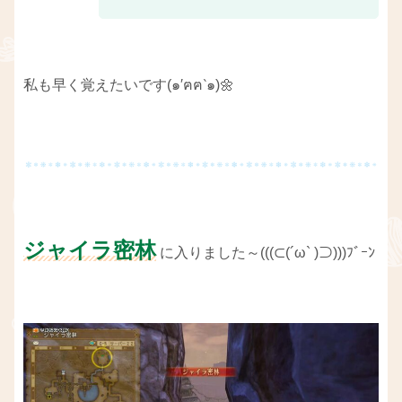
私も早く覚えたいです(๑′ฅฅ‵๑)🌼
ジャイラ密林
に入りました～(((⊂(´ω` )⊃)))ﾌﾞｰﾝ