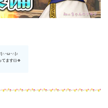
･ω･∩)
♪
ってます
🐹🍀