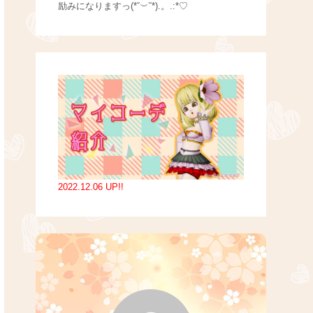
励みになりますっ(*˘︶˘*).。.:*♡
2022.12.06 UP!!