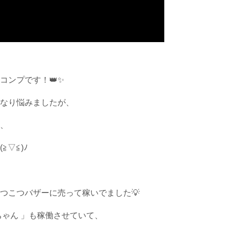
コンプです！👑✨
なり悩みましたが、
、
▽≦)ﾉ
つこつバザーに売って稼いでました💡
ちゃん 」も稼働させていて、