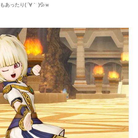
たり( ´∀｀ )💦ｗ