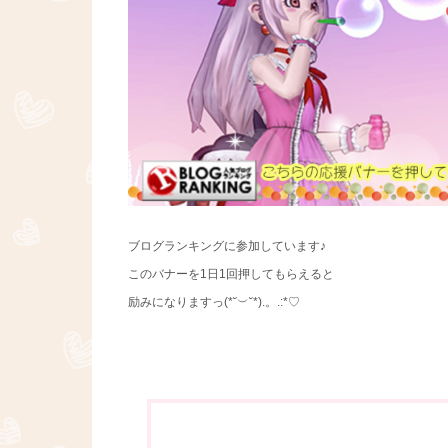
ブログランキングに参加しています♪
このバナーを1日1回押してもらえると
励みになりますっ(*˘︶˘*).。.:*♡