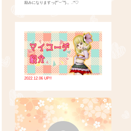
励みになりますっ(*˘︶˘*).。.:*♡
2022.12.06 UP!!