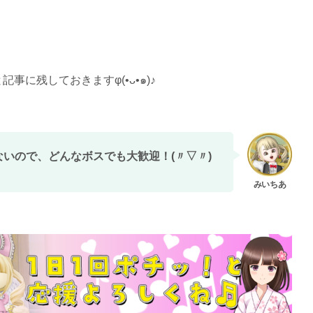
に残しておきますφ(•ᴗ•๑)♪
いので、どんなボスでも大歓迎！(〃▽〃)