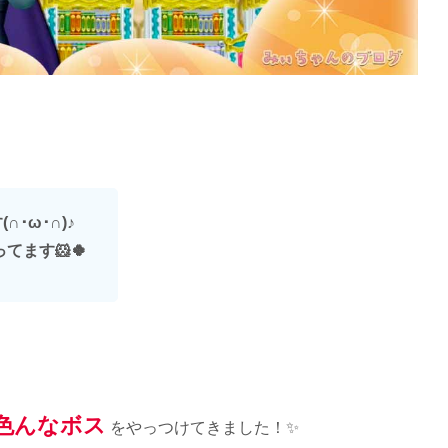
･ω･∩)
♪
てます🐹🍀
色んなボス
をやっつけてきました！✨