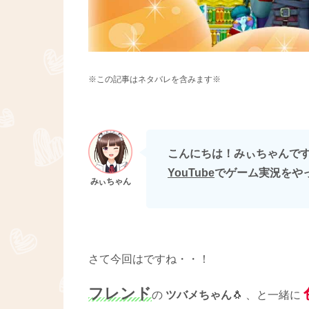
※この記事はネタバレを含みます※
こんにちは！みぃちゃんです(∩
YouTube
でゲーム実況をやっ
さて今回はですね・・！
フレンド
の
ツバメちゃん
🐧 、と一緒に