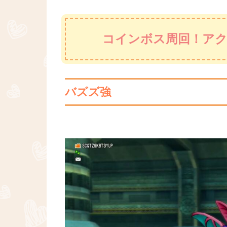
コインボス周回！ア
バズズ強