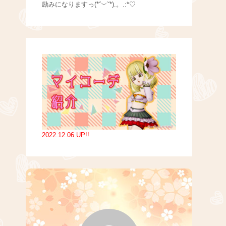
励みになりますっ(*˘︶˘*).。.:*♡
2022.12.06 UP!!