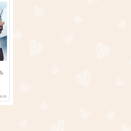
み
09.03