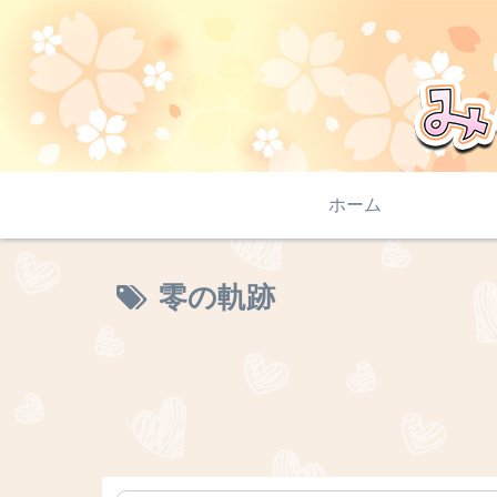
ホーム
零の軌跡