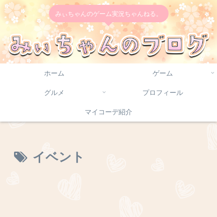
みぃちゃんのゲーム実況ちゃんねる。
ホーム
ゲーム
グルメ
プロフィール
マイコーデ紹介
イベント