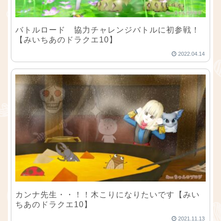
バトルロード 協力チャレンジバトルに初参戦！
【みいちあのドラクエ10】
2022.04.14
カンナ先生・・！！木こりになりたいです【みい
ちあのドラクエ10】
2021.11.13