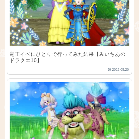
竜王イベにひとりで行ってみた結果【みいちあの
ドラクエ10】
2022.05.20