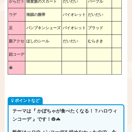
からだ下
猫貴族のスカート
だいだい
パープル
ウデ
海賊の腕帯
バイオレット
だいだい
足
パンプキンシューズ
バイオレット
ブラッド
顏アクセ
ほしのシール
だいだい
むらさき
顔コーデ
傘
ポイントなど
テーマは『 かぼちゃが食べたくなる！？ハロウィ
ンコーデ 』です！
🎃🦇