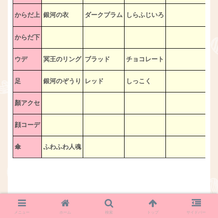
からだ上
銀河の衣
ダークプラム
しらふじいろ
からだ下
ウデ
冥王のリング
ブラッド
チョコレート
足
銀河のぞうり
レッド
しっこく
顏アクセ
顔コーデ
傘
ふわふわ人魂
ポイントなど
メニュー
ホーム
検索
トップ
サイドバー