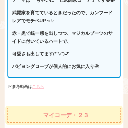
テーマは『 ちゃいにー☆武闘家コーデ
』
です🐼🍃
武闘家を育てているときだったので、カンフード
レアでモチベUP
👊✨
赤・黒で統一感を出しつつ、マジカルブーツのサ
イドに付いているハートで、
可愛さも出してます(*’▽’)
💕
パピヨングローブが個人的にお気に入り
🤩
🛫
参考動画は
こちら
マイコーデ・２３