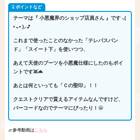
ポイントなど
テーマは『 小悪魔界のショップ店員さん
』
です ⸜(
•⌄• )⸝
🎵
これまで使ったことのなかった「テレパスバン
ド」「スイート下」を使いつつ、
あえて天使のブーツを小悪魔仕様にしたのもポイ
ントです
👾🦇
あとは何といっても「Ｃの聖印」！！
クエストクリアで貰えるアイテムなんですけど、
バーコードなのでテーマにぴったり！
🤩
🛫
参考動画は
こちら