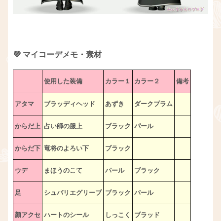
💜 マイコーデメモ・素材
使用した装備
カラー１
カラー２
備考
アタマ
ブラッディヘッド
あずき
ダークプラム
からだ上
占い師の服上
ブラック
パール
からだ下
竜将のよろい下
ブラック
ウデ
まほうのこて
パール
ブラック
足
シュバリエグリーブ
ブラック
パール
顏アクセ
ハートのシール
しっこく
ブラッド