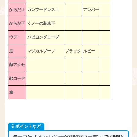
からだ上
カンフードレス上
アンバー
からだ下
くノ一の装束下
ウデ
パピヨングローブ
足
マジカルブーツ
ブラック
ルビー
顏アクセ
顔コーデ
傘
ポイントなど