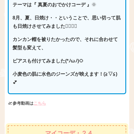
テーマは『 真夏のおでかけコーデ
』
🌞
8月、夏、日焼け・・ということで、思い切って肌
も日焼けさせてみました
👱🏽‍♀️✨
カンカン帽を被りたかったので、それに合わせて
髪型も変えて、
ピアスも付けてみました(*ﾉωﾉ)
🌻
小麦色の肌に水色のジーンズが映えます！(≧▽≦)
💕
🛫
参考動画は
こちら
マイコーデ・２４