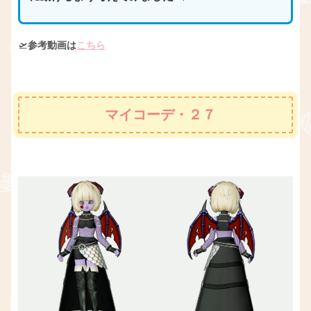
🛫
参考動画は
こちら
マイコーデ・２７