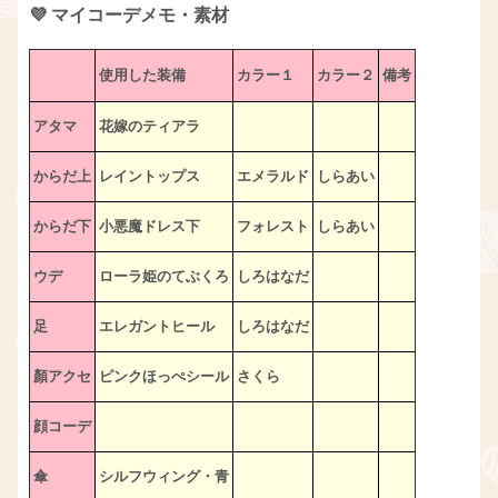
💜 マイコーデメモ・素材
使用した装備
カラー１
カラー２
備考
アタマ
花嫁のティアラ
からだ上
レイントップス
エメラルド
しらあい
からだ下
小悪魔ドレス下
フォレスト
しらあい
ウデ
ローラ姫のてぶくろ
しろはなだ
足
エレガントヒール
しろはなだ
顏アクセ
ピンクほっぺシール
さくら
顔コーデ
傘
シルフウィング・青