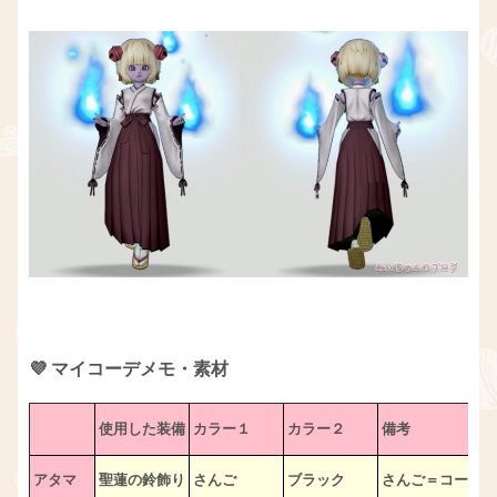
💜 マイコーデメモ・素材
使用した装備
カラー１
カラー２
備考
アタマ
聖蓮の鈴飾り
さんご
ブラック
さんご＝コーラル