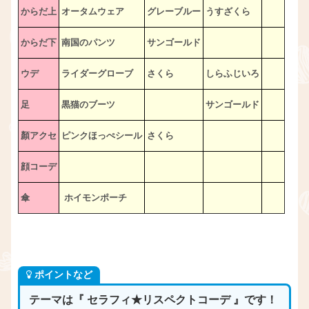
からだ上
オータムウェア
グレーブルー
うすざくら
からだ下
南国のパンツ
サンゴールド
ウデ
ライダーグローブ
さくら
しらふじいろ
足
黒猫のブーツ
サンゴールド
顏アクセ
ピンクほっぺシール
さくら
顔コーデ
傘
ホイモンポーチ
ポイントなど
テーマは『 セラフィ★リスペクトコーデ
』
です！