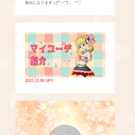
励みになりますっ(*˘︶˘*).。.:*♡
2022.12.06 UP!!