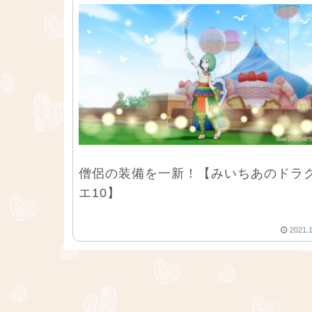
僧侶の装備を一新！【みいちあのドラ
エ10】
2021.