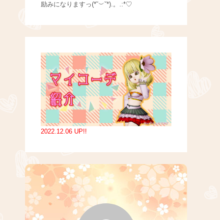
励みになりますっ(*˘︶˘*).。.:*♡
2022.12.06 UP!!