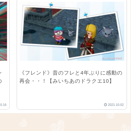
ン
《フレンド》昔のフレと4年ぶりに感動の
の
再会・・！【みいちあのドラクエ10】
10.16
2021.10.02