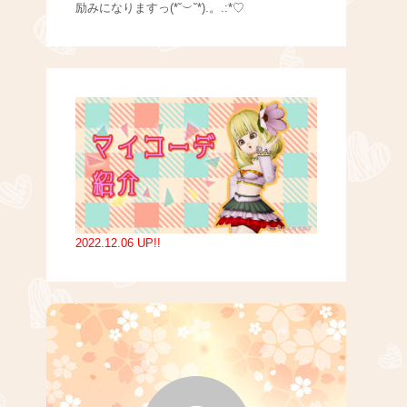
励みになりますっ(*˘︶˘*).。.:*♡
2022.12.06 UP!!