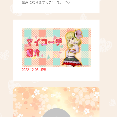
励みになりますっ(*˘︶˘*).。.:*♡
2022.12.06 UP!!