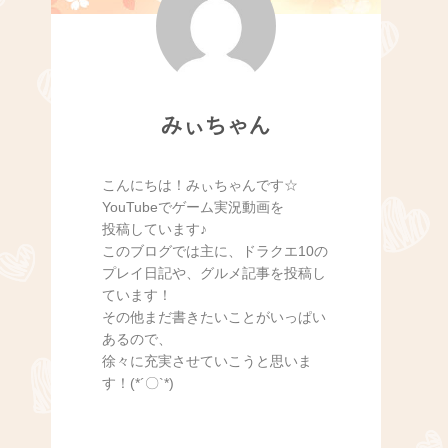
みぃちゃん
こんにちは！みぃちゃんです☆
YouTubeでゲーム実況動画を
投稿しています♪
このブログでは主に、ドラクエ10の
プレイ日記や、グルメ記事を投稿し
ています！
その他まだ書きたいことがいっぱい
あるので、
徐々に充実させていこうと思いま
す！(*´〇`*)