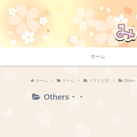
ホーム
ホーム
ゲーム
ドラクエ10
Other
Others・・