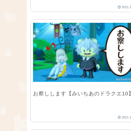
2021.
お察しします【みいちあのドラクエ10
2021.