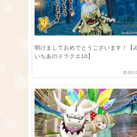
明けましておめでとうございます！【
いちあのドラクエ10】
2022.