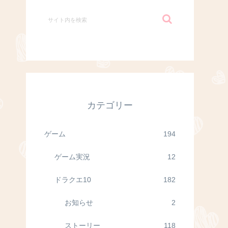
カテゴリー
ゲーム
194
ゲーム実況
12
ドラクエ10
182
お知らせ
2
ストーリー
118