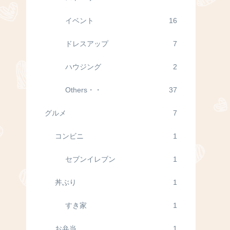
イベント
16
ドレスアップ
7
ハウジング
2
Others・・
37
グルメ
7
コンビニ
1
セブンイレブン
1
丼ぶり
1
すき家
1
お弁当
1